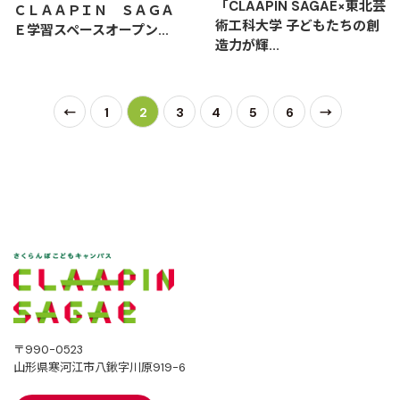
「CLAAPIN SAGAE×東北芸
ＣＬＡＡＰＩＮ ＳＡＧＡ
術工科大学 子どもたちの創
Ｅ学習スペースオープン...
造力が輝...
←
1
2
3
4
5
6
→
〒990-0523
山形県寒河江市八鍬字川原919-6