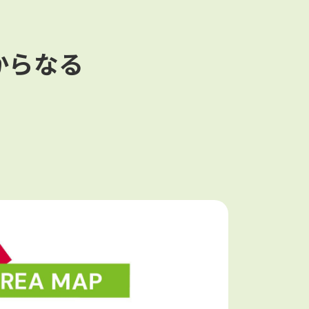
アからなる
。