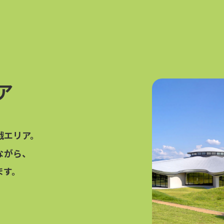
ア
戯エリア。
ながら、
ます。