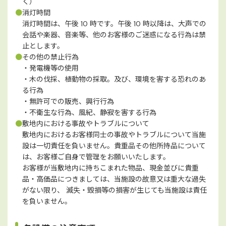
く）
●
消灯時間
消灯時間は、午後 10 時です。午後 10 時以降は、大声での
会話や楽器、音楽等、他のお客様のご迷惑になる行為は禁
止とします。
●
その他の禁止行為
・発電機等の使用
・木の伐採、植動物の採取。及び、環境を害する恐れのあ
る行為
・無許可での販売、興行行為
・不衛生な行為、風紀、静寂を害する行為
●
敷地内における事故やトラブルについて
敷地内におけるお客様同士の事故やトラブルについて当施
設は一切責任を負いません。貴重品その他所持品について
は、お客様ご自身で管理をお願いいたします。
お客様が当敷地内に持ちこまれた物品、現金並びに貴重
品・高価品につきましては、当施設の故意又は重大な過失
がない限り、 滅失・毀損等の損害が生じても当施設は責任
を負いません。