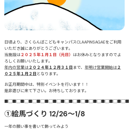
日頃より、さくらんぼこどもキャンパスCLAAPINSAGAEをご利用
いただき誠にありがとうございます。
当施設は
２０２５年１月１日（元日）
はお休みとなりますのでよ
ろしくお願いいたします。
年内の営業は
２０２４年１２月３１日
まで、
年明け営業開始は
２
０２５年１月２日
となります。
お正月期間中は、特別イベントを行います！！
是非遊びに来て下さい。お待ちしております。
■▢■▢■▢■▢■▢■▢■▢■▢■▢■▢■▢■▢■▢■▢■▢
①絵馬づくり 12/26～1/8
一年の願い事を書いて飾ってみよう